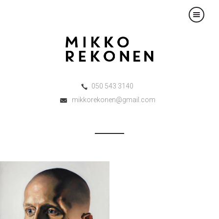
×
050 543 3140
mikkorekonen@gmail.com