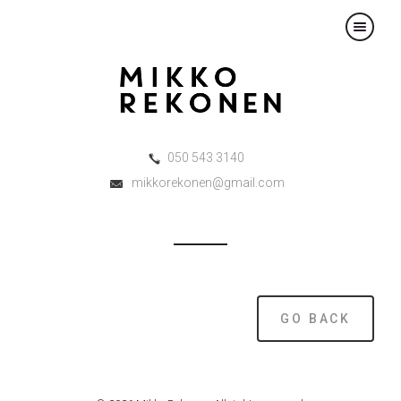
×
050 543 3140
mikkorekonen@gmail.com
GO BACK