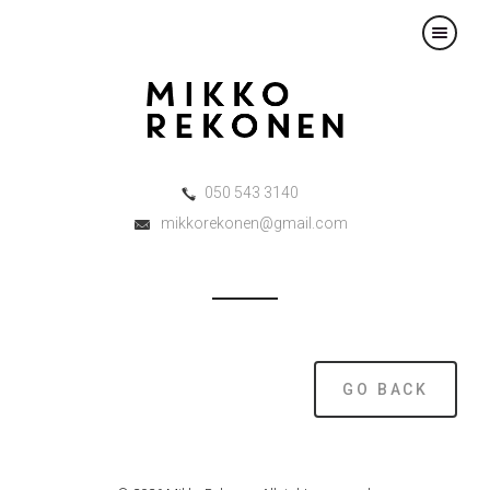
×
050 543 3140
mikkorekonen@gmail.com
GO BACK