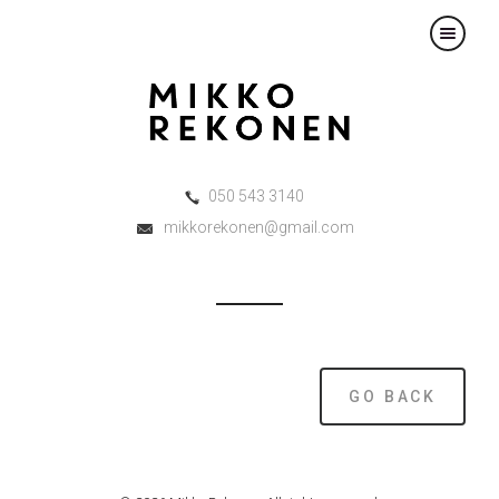
×
050 543 3140
mikkorekonen@gmail.com
GO BACK