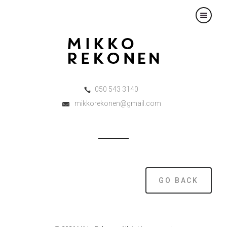
×
050 543 3140
mikkorekonen@gmail.com
GO BACK