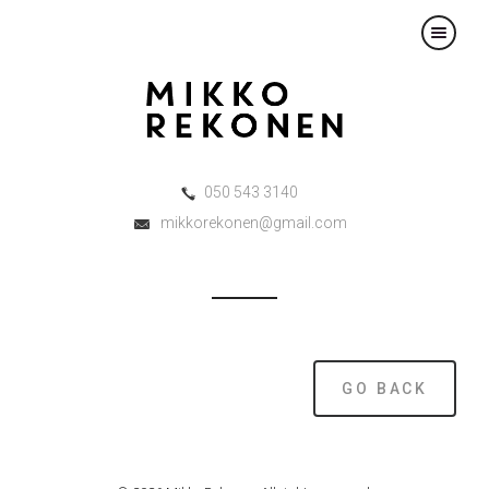
×
050 543 3140
mikkorekonen@gmail.com
GO BACK