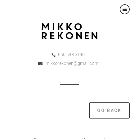
×
050 543 3140
mikkorekonen@gmail.com
GO BACK